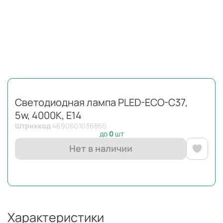
Светодиодная лампа PLED-ECO-C37,
5w, 4000K, E14
Штрихкод
4690601036865
до
0
шт
Нет в наличии
Характеристики