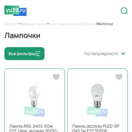
Каталог
Товары для дома
Аксессуары для электроники
Лампочки
Лампочки
Все фильтры
По популярности
Лампа A55, 240V, 60w,
Лампа Jazzway PLED-SP
Е27, clear Jazzway (Б230-
G45 7w E27 3000K,