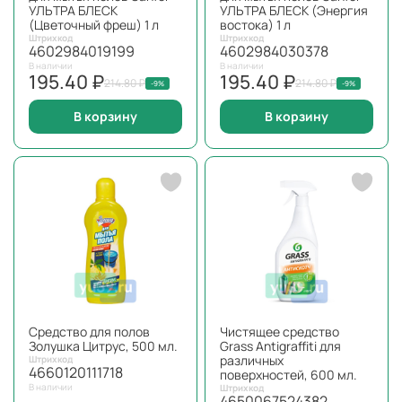
УЛЬТРА БЛЕСК
УЛЬТРА БЛЕСК (Энергия
(Цветочный фреш) 1 л
востока) 1 л
Штрихкод
Штрихкод
4602984019199
4602984030378
В наличии
В наличии
195.40 ₽
195.40 ₽
214.80 ₽
214.80 ₽
-9%
-9%
В корзину
В корзину
Средство для полов
Чистящее средство
Золушка Цитрус, 500 мл.
Grass Antigraffiti для
различных
Штрихкод
4660120111718
поверхностей, 600 мл.
В наличии
Штрихкод
4650067524382