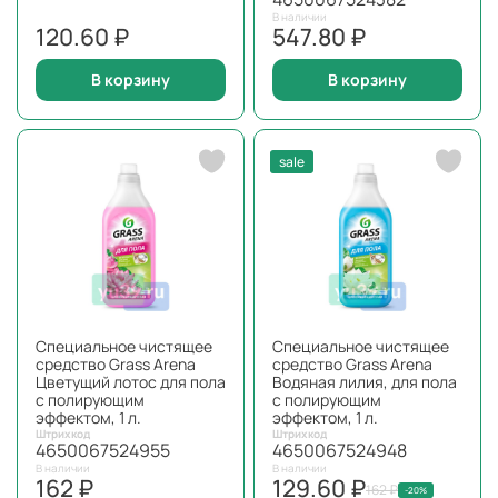
В наличии
120.60 ₽
547.80 ₽
В корзину
В корзину
sale
Специальное чистящее
Специальное чистящее
средство Grass Arena
средство Grass Arena
Цветущий лотос для пола
Водяная лилия, для пола
с полирующим
с полирующим
эффектом, 1 л.
эффектом, 1 л.
Штрихкод
Штрихкод
4650067524955
4650067524948
В наличии
В наличии
162 ₽
129.60 ₽
162 ₽
-20%