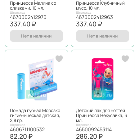
Принцесса Малина со
Принцесса Клубничный
сливками, 10 мл.
мусс, 10 мл.
Штрихкод
Штрихкод
4670002412970
4670002412963
337.40 ₽
337.40 ₽
Нет в наличии
Нет в наличии
Помада губная Морозко
Детский лак для ногтей
гигиеническая детская,
Принцесса Некусайка, 6
2,8 гр.
мл.
Штрихкод
Штрихкод
4606711100532
4650092453114
82.20 ₽
286.20 ₽