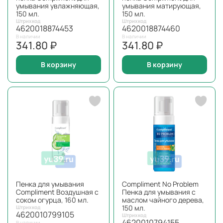
умывания увлажняющая,
умывания матирующая,
150 мл.
150 мл.
Штрихкод
Штрихкод
4620018874453
4620018874460
В наличии
В наличии
341.80 ₽
341.80 ₽
В корзину
В корзину
Пенка для умывания
Compliment No Problem
Compliment Воздушная с
Пенка для умывания с
соком огурца, 160 мл.
маслом чайного дерева,
150 мл.
Штрихкод
4620010799105
Штрихкод
4620010794155
В наличии