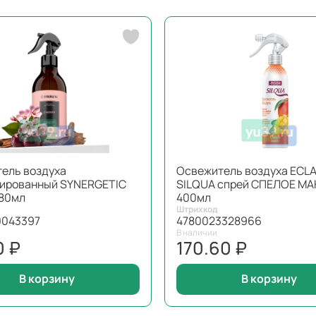
ель воздуха
Освежитель воздуха ЕCLA
ированный SYNERGETIC
SILQUA спрей СПЕЛОЕ М
80мл
400мл
Штрихкод
0043397
4780023328966
В наличии
0 ₽
170.60 ₽
В корзину
В корзину