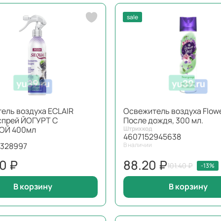
sale
ель воздуха ЕCLAIR
Освежитель воздуха Flow
спрей ЙОГУРТ С
После дождя, 300 мл.
ОЙ 400мл
Штрихкод
4607152945638
328997
В наличии
0 ₽
88.20 ₽
101.40 ₽
-13%
В корзину
В корзину