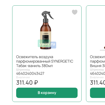
Освежитель воздуха
Освежит
парфюмированный SYNERGETIC
парфюм
Табак-ваниль 380мл
Вишня 3
Штрихкод
Штрихкод
4640240043427
464024
В наличии
В наличии
311.40 ₽
311.4
В корзину