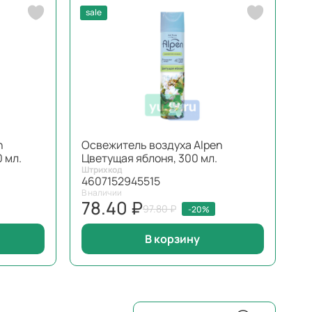
sale
n
Освежитель воздуха Alpen
 мл.
Цветущая яблоня, 300 мл.
Штрихкод
4607152945515
В наличии
78.40 ₽
97.80 ₽
-20%
В корзину