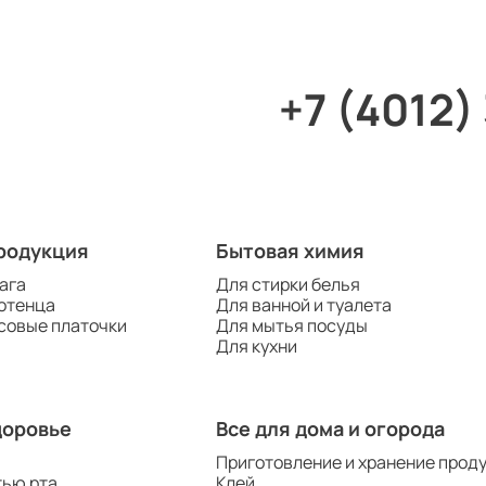
+7 (4012)
родукция
Бытовая химия
ага
Для стирки белья
отенца
Для ванной и туалета
совые платочки
Для мытья посуды
Для кухни
доровье
Все для дома и огорода
Приготовление и хранение прод
тью рта
Клей