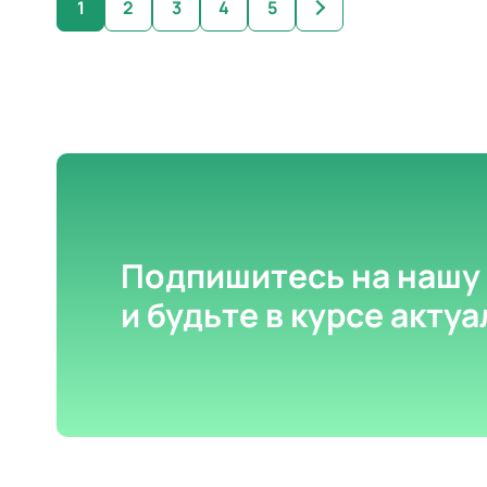
1
2
3
4
5
Подпишитесь на нашу
и будьте в курсе акту