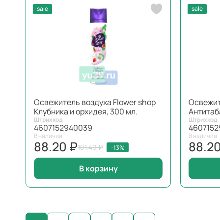
sale
sale
Освежитель воздуха Flower shop
Освежит
Клубника и орхидея, 300 мл.
Антитаба
Штрихкод
Штрихкод
4607152940039
4607152
В наличии
В наличии
88.20 ₽
88.20
101.40 ₽
-13%
В корзину