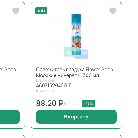
sale
er Shop
Освежитель воздуха Flower Shop
Морские минералы, 300 мл.
Штрихкод
4607152940015
В наличии
88.20 ₽
101.40 ₽
-13%
В корзину