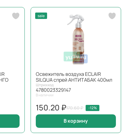
sale
IR
Освежитель воздуха ЕCLAIR
АНГО
SILQUA спрей АНТИТАБАК 400мл
Штрихкод
4780023329147
В наличии
150.20 ₽
170.60 ₽
-12%
В корзину