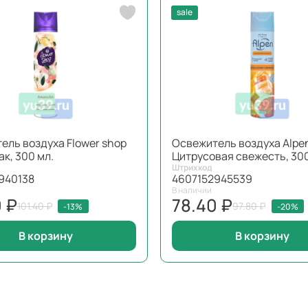
sale
ель воздуха Flower shop
Освежитель воздуха Alpe
к, 300 мл.
Цитрусовая свежесть, 300
Штрихкод
940138
4607152945539
В наличии
 ₽
78.40 ₽
101.40 ₽
97.80 ₽
-13%
-20%
В корзину
В корзину