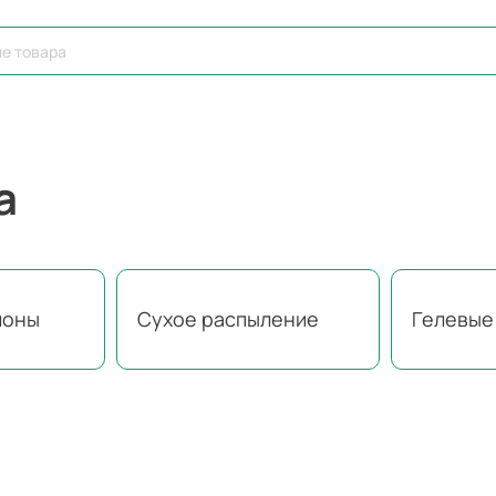
а
лоны
Сухое распыление
Гелевые