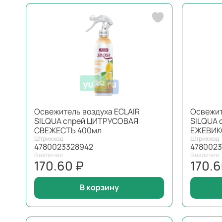
Освежитель воздуха ЕCLAIR
Освежит
SILQUA спрей ЦИТРУСОВАЯ
SILQUA 
СВЕЖЕСТЬ 400мл
ЕЖЕВИК
Штрихкод
Штрихкод
4780023328942
4780023
В наличии
В наличии
170.60 ₽
170.6
В корзину