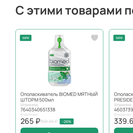
С этими товарами 
sale
sale
Ополаскиватель BIOMED МЯТНЫЙ
Ополаск
ШТОРМ 500мл
PRESIDE
Штрихкод
Штрихкод
7640340651338
460373
В наличии
В наличии
265 ₽
339.
358.20 ₽
-26%