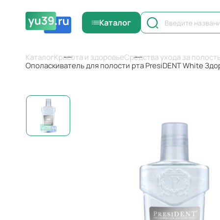
Каталог
Каталог
Красота и здоровье
Средства ухода за полост
Ополаскиватель для полости рта PresiDENT White Здор