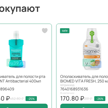
покупают
sale
иватель для полости рта
Ополаскиватель для поло
NT Antibacterial 400мл
BIOMED VITA FRESH, 250 м
Штрихкод
9896409
7640168931636
В наличии
60 ₽
170.80 ₽
452.80 ₽
231 ₽
-25%
-26%