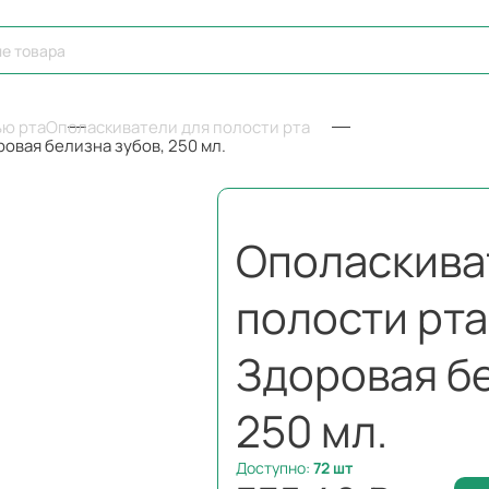
ью рта
Ополаскиватели для полости рта
овая белизна зубов, 250 мл.
Ополаскива
полости рта
Здоровая бе
250 мл.
Доступно:
72
шт