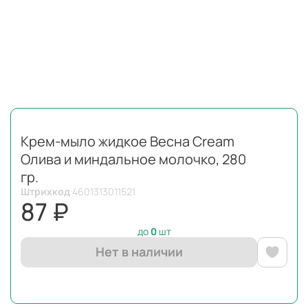
Крем-мыло жидкое Весна Cream
Олива и миндальное молочко, 280
гр.
Штрихкод
4601313011521
87 ₽
до
0
шт
Нет в наличии