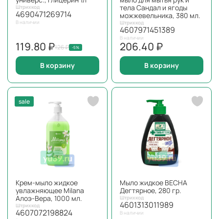
тела Сандал и ягоды
Штрихкод
4690471269714
можжевельника, 380 мл.
В наличии
Штрихкод
4607971451389
В наличии
119.80 ₽
206.40 ₽
126 ₽
-5%
В корзину
В корзину
sale
Крем-мыло жидкое
Мыло жидкое ВЕСНА
увлажняющее Milana
Дегтярное, 280 гр.
Алоэ-Вера, 1000 мл.
Штрихкод
4601313011989
Штрихкод
4607072198824
В наличии