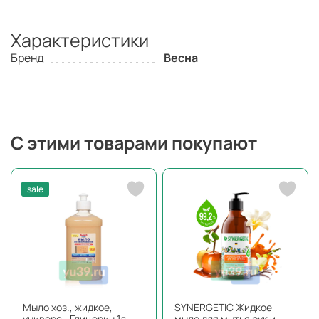
Характеристики
Бренд
Весна
С этими товарами покупают
sale
Мыло хоз., жидкое,
SYNERGETIC Жидкое
универс., Глицерин 1л
мыло для мытья рук и