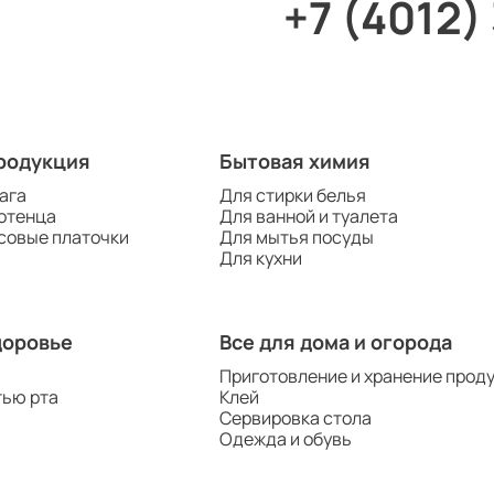
+7 (4012)
родукция
Бытовая химия
ага
Для стирки белья
отенца
Для ванной и туалета
совые платочки
Для мытья посуды
Для кухни
доровье
Все для дома и огорода
Приготовление и хранение прод
тью рта
Клей
Сервировка стола
Одежда и обувь