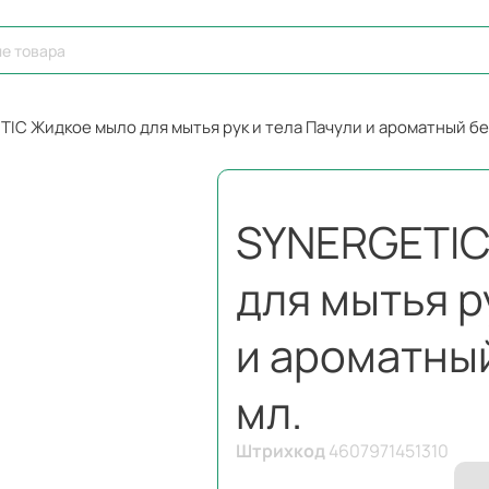
IC Жидкое мыло для мытья рук и тела Пачули и ароматный бе
SYNERGETIC
для мытья р
и ароматный
мл.
Штрихкод
4607971451310