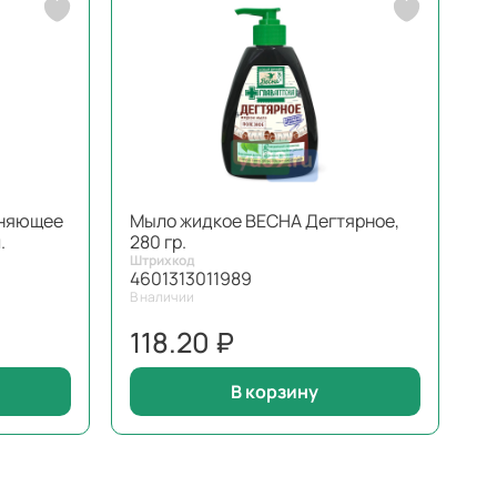
жняющее
Мыло жидкое ВЕСНА Дегтярное,
.
280 гр.
Штрихкод
4601313011989
В наличии
118.20 ₽
В корзину