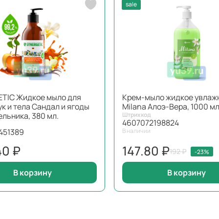
sale
TIC Жидкое мыло для
Крем-мыло жидкое увла
к и тела Сандал и ягоды
Milana Алоэ-Вера, 1000 мл
льника, 380 мл.
Штрихкод
4607072198824
451389
В наличии
40 ₽
147.80 ₽
192 ₽
-23%
В корзину
В корзину