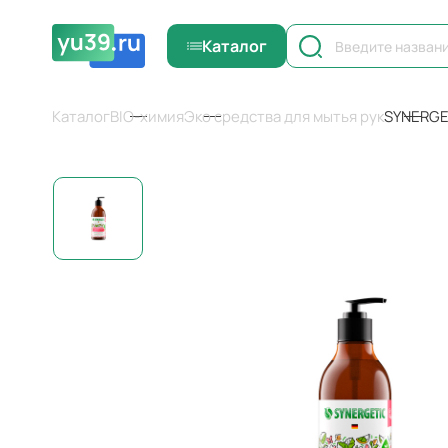
Каталог
Каталог
BIO-химия
Эко средства для мытья рук
SYNERGET