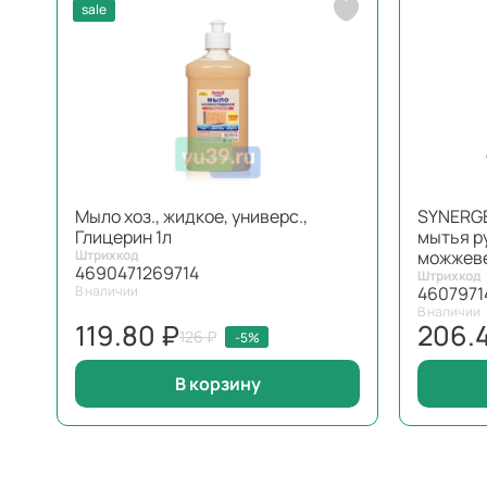
sale
Мыло хоз., жидкое, универс.,
SYNERGE
Глицерин 1л
мытья ру
Штрихкод
можжеве
4690471269714
Штрихкод
В наличии
4607971
В наличии
119.80 ₽
206.
126 ₽
-5%
В корзину