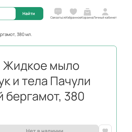
Корзина
Связаться
Избранное
Личный кабинет
ргамот, 380 мл.
 Жидкое мыло
ук и тела Пачули
 бергамот, 380
Нет в наличии