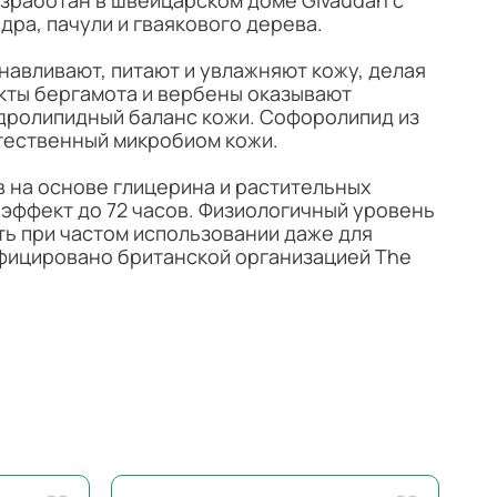
зработан в швейцарском доме Givaudan с
ра, пачули и гваякового дерева.
навливают, питают и увлажняют кожу, делая
акты бергамота и вербены оказывают
дролипидный баланс кожи. Софоролипид из
стественный микробиом кожи.
 на основе глицерина и растительных
эффект до 72 часов. Физиологичный уровень
ть при частом использовании даже для
фицировано британской организацией The