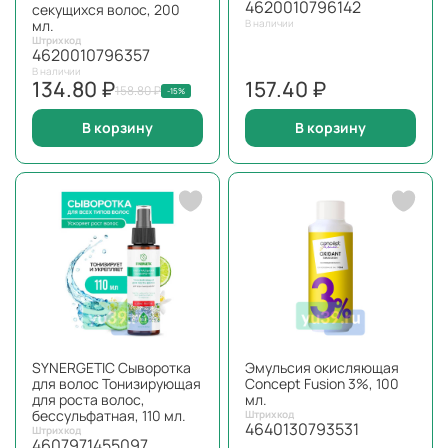
4620010796142
секущихся волос, 200
мл.
В наличии
Штрихкод
4620010796357
В наличии
134.80 ₽
157.40 ₽
158.80 ₽
-15%
В корзину
В корзину
SYNERGETIC Сыворотка
Эмульсия окисляющая
для волос Тонизирующая
Concept Fusion 3%, 100
для роста волос,
мл.
бессульфатная, 110 мл.
Штрихкод
4640130793531
Штрихкод
4607971455097