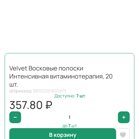
Velvet Восковые полоски
Интенсивная витаминотерапия, 20
шт.
Штрихкод
3800225900973
Доступно:
7
шт
357.80 ₽
до
7
шт
В корзину