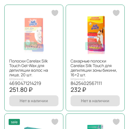
Полоски Carelax Silk
Сахарные полоски
Touch Gel-Wax для
Carelax Silk Touch для
депиляции волос на
депиляции зоны бикини,
лице, 20 шт.
16+2 шт.
Штрихкод
Штрихкод
4690471214219
8425402567111
251.80 ₽
232 ₽
Нет в наличии
Нет в наличии
sale