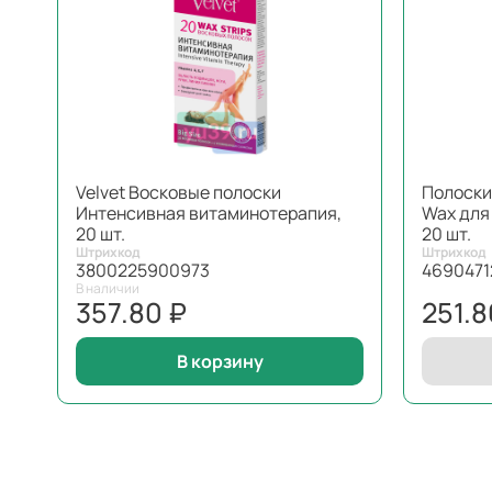
Velvet Восковые полоски
Полоски 
Интенсивная витаминотерапия,
Wax для
20 шт.
20 шт.
Штрихкод
Штрихкод
3800225900973
4690471
В наличии
357.80 ₽
251.8
В корзину