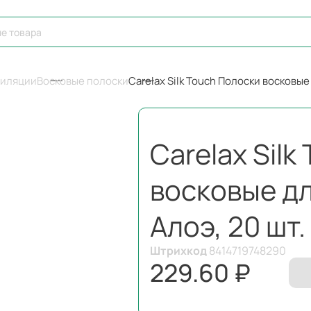
пиляции
Восковые полоски
Carelax Silk Touch Полоски восковые 
Carelax Sil
восковые дл
Алоэ, 20 шт.
Штрихкод
8414719748290
229.60 ₽