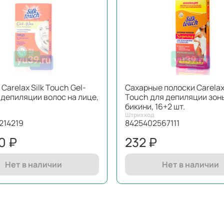
Carelax Silk Touch Gel-
Сахарные полоски Carelax 
 депиляции волос на лице,
Touch для депиляции зон
бикини, 16+2 шт.
Штрихкод
214219
8425402567111
0 ₽
232 ₽
Нет в наличии
Нет в наличии