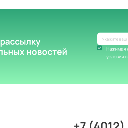
 рассылку
альных новостей
Нажимая н
условия п
+7 (4012)