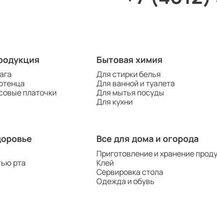
родукция
Бытовая химия
ага
Для стирки белья
отенца
Для ванной и туалета
совые платочки
Для мытья посуды
Для кухни
доровье
Все для дома и огорода
Приготовление и хранение прод
тью рта
Клей
Сервировка стола
Одежда и обувь