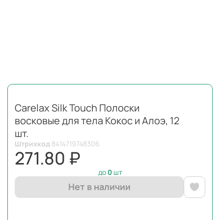
Carelax Silk Touch Полоски
восковые для тела Кокос и Алоэ, 12
шт.
Штрихкод
8414719748306
271.80 ₽
до
0
шт
Нет в наличии