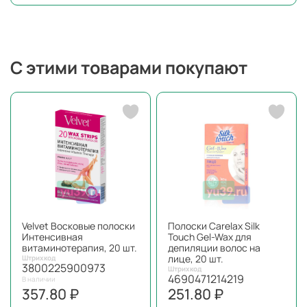
С этими товарами покупают
Velvet Восковые полоски
Полоски Carelax Silk
Интенсивная
Touch Gel-Wax для
витаминотерапия, 20 шт.
депиляции волос на
лице, 20 шт.
Штрихкод
3800225900973
Штрихкод
4690471214219
В наличии
357.80 ₽
251.80 ₽