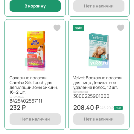
В корзину
Нет в наличии
sale
Сахарные полоски
Velvet Восковые полоски
Carelax Silk Touch для
для лица Деликатное
депиляции зоны бикини,
удаление волос, 12 шт.
16+2 шт.
Штрихкод
3800225901000
Штрихкод
8425402567111
232 ₽
208.40 ₽
245.20 ₽
-15%
Нет в наличии
Нет в наличии