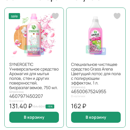
sale
SYNERGETIC
Специальное чистящее
Универсальное средство
средство Grass Arena
Аромагия для мытья
Цветущий лотос для пола
полов, стен и других
с полирующим
поверхностей,
эффектом, 1 л.
биоразлагаемое, 750 мл.
Штрихкод
4650067524955
Штрихкод
4607971450207
В наличии
В наличии
131.40 ₽
162 ₽
154.60 ₽
-15%
В корзину
В корзину