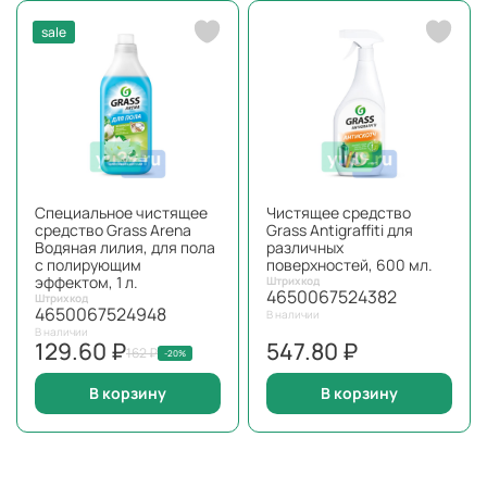
sale
Специальное чистящее
Чистящее средство
средство Grass Arena
Grass Antigraffiti для
Водяная лилия, для пола
различных
с полирующим
поверхностей, 600 мл.
эффектом, 1 л.
Штрихкод
4650067524382
Штрихкод
4650067524948
В наличии
В наличии
129.60 ₽
547.80 ₽
162 ₽
-20%
В корзину
В корзину