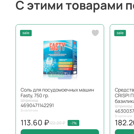
С этими товарами 
sale
sale
Соль для посудомоечных машин
Средств
Fasty, 750 гр.
CRISPI 
Штрихкод
базилика
4690471142291
Штрихкод
В наличии
4630037
В наличии
113.60 ₽
182.2
122.20 ₽
-7%