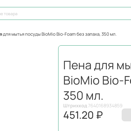
а для мытья посуды BioMio Bio-Foam без запаха, 350 мл.
Пена для м
BioMio Bio-
350 мл.
Штрихкод
7640168934859
451.20 ₽