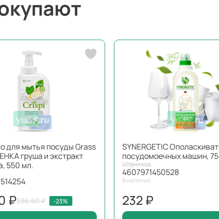
покупают
о для мытья посуды Grass
SYNERGETIC Ополаскиват
ПЕНКА груша и экстракт
посудомоечных машин, 75
, 550 мл.
Штрихкод
4607971450528
514254
В наличии
0 ₽
232 ₽
236.60 ₽
-23%