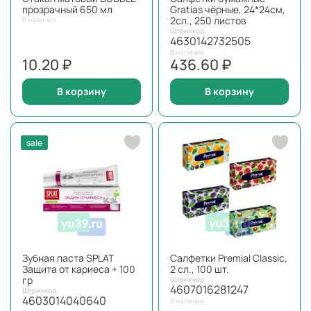
прозрачный 650 мл
Gratias чёрные, 24*24см,
2сл., 250 листов
В наличии
Штрихкод
4630142732505
В наличии
10.20 ₽
436.60 ₽
В корзину
В корзину
sale
Зубная паста SPLAT
Салфетки Premial Classic,
Защита от кариеса + 100
2 сл., 100 шт.
гр
Штрихкод
4607016281247
Штрихкод
4603014040640
В наличии