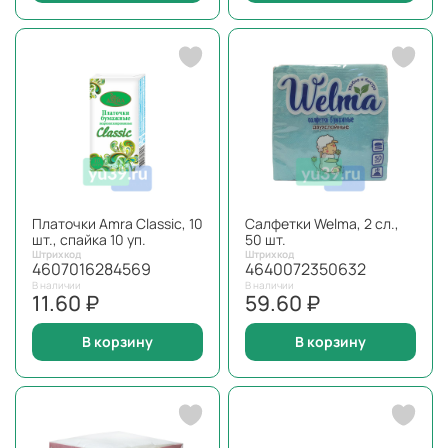
Платочки Amra Classic, 10
Салфетки Welma, 2 сл.,
шт., спайка 10 уп.
50 шт.
Штрихкод
Штрихкод
4607016284569
4640072350632
В наличии
В наличии
11.60 ₽
59.60 ₽
В корзину
В корзину