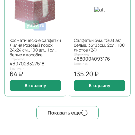
Косметические салфетки
Салфетки бум. "Gratias",
Лилия Розовый горох
белые, 33*33см, 2сл., 100
24x24 см., 100 шт., 1 сл.,
листов (24)
белые в коробке
Штрихкод
4680004093176
Штрихкод
4607023327518
В наличии
В наличии
64 ₽
135.20 ₽
В корзину
В корзину
Показать еще