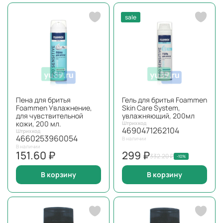
sale
Пена для бритья
Гель для бритья Foammen
Foammen Увлажнение,
Skin Care System,
для чувствительной
увлажняющий, 200мл
кожи, 200 мл.
Штрихкод
4690471262104
Штрихкод
4660253960054
В наличии
В наличии
151.60 ₽
299 ₽
332.20 ₽
-10%
В корзину
В корзину