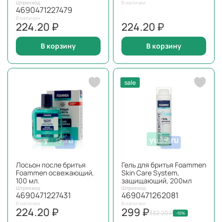
Штрихкод
В наличии
4690471227479
В наличии
224.20 ₽
224.20 ₽
В корзину
В корзину
sale
Лосьон после бритья
Гель для бритья Foammen
Foammen освежающий,
Skin Care System,
100 мл.
защищающий, 200мл
Штрихкод
Штрихкод
4690471227431
4690471262081
В наличии
В наличии
224.20 ₽
299 ₽
332.20 ₽
-10%