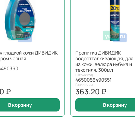
ля гладкой кожи ДИВИДИК
Пропитка ДИВИДИК
ором чёрная
водоотталкивающая, для
из кожи, велюра нубука и
6490360
текстиля, 300мл
Штрихкод
4650056490551
В наличии
0 ₽
363.20 ₽
В корзину
В корзину