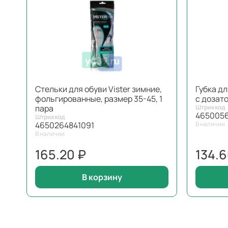
Стельки для обуви Vister зимние,
Губка д
фольгированные, размер 35-45, 1
с дозат
пара
Штрихкод
465005
Штрихкод
4650264841091
В наличии
В наличии
165.20 ₽
134.6
В корзину