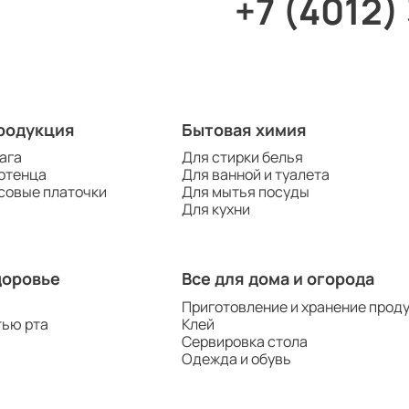
+7 (4012)
родукция
Бытовая химия
ага
Для стирки белья
отенца
Для ванной и туалета
совые платочки
Для мытья посуды
Для кухни
доровье
Все для дома и огорода
Приготовление и хранение прод
тью рта
Клей
Сервировка стола
Одежда и обувь