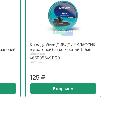
Крем д/обуви ДИВИДИК КЛАССИК
 изделий
в жестяной банке, чёрный, 50мл
Штрихкод
4650056491169
В наличии
125 ₽
В корзину