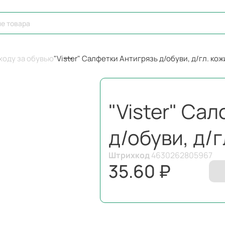
ходу за обувью
"Vister" Салфетки Антигрязь д/обуви, д/гл. кож
"Vister" Са
д/обуви, д/г
Штрихкод
4630262805967
35.60 ₽