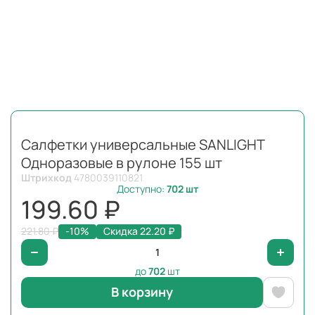
Салфетки универсальные SANLIGHT
Одноразовые в рулоне 155 шт
Штрихкод
4780039110821
Доступно:
702
шт
199.60 ₽
221.80 ₽
-10%
Скидка 22.20 ₽
до
702
шт
В корзину