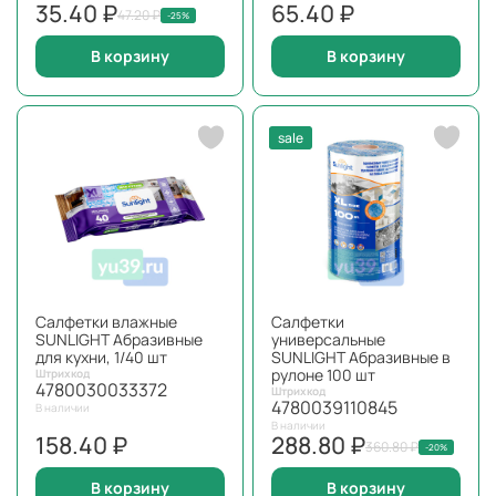
35.40 ₽
65.40 ₽
47.20 ₽
-25%
В корзину
В корзину
sale
Салфетки влажные
Салфетки
SUNLIGHT Абразивные
универсальные
для кухни, 1/40 шт
SUNLIGHT Абразивные в
рулоне 100 шт
Штрихкод
4780030033372
Штрихкод
4780039110845
В наличии
В наличии
158.40 ₽
288.80 ₽
360.80 ₽
-20%
В корзину
В корзину