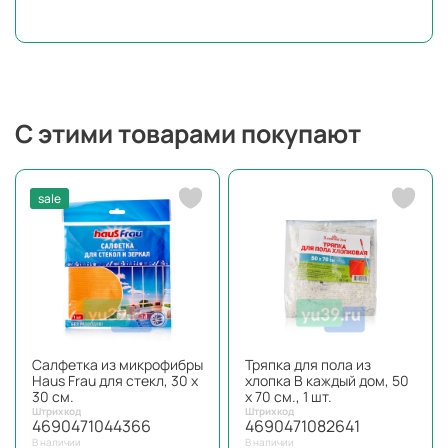
С этими товарами покупают
sale
Салфетка из микрофибры
Тряпка для пола из
Haus Frau для стекл, 30 x
хлопка В каждый дом, 50
30 см.
x 70 см., 1 шт.
Штрихкод
Штрихкод
4690471044366
4690471082641
В наличии
В наличии