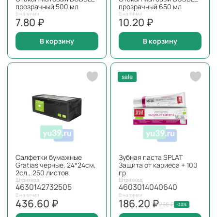
прозрачный 500 мл
прозрачный 650 мл
В наличии
В наличии
7.80 ₽
10.20 ₽
В корзину
В корзину
sale
Салфетки бумажные
Зубная паста SPLAT
Gratias чёрные, 24*24см,
Защита от кариеса + 100
2сл., 250 листов
гр
Штрихкод
Штрихкод
4630142732505
4603014040640
В наличии
В наличии
436.60 ₽
186.20 ₽
266 ₽
-30%