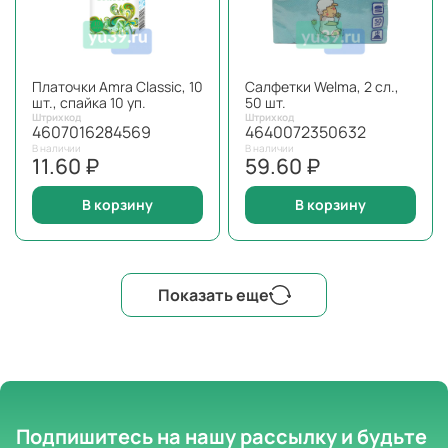
Платочки Amra Classic, 10
Салфетки Welma, 2 сл.,
шт., спайка 10 уп.
50 шт.
Штрихкод
Штрихкод
4607016284569
4640072350632
В наличии
В наличии
11.60 ₽
59.60 ₽
В корзину
В корзину
Показать еще
Подпишитесь на нашу рассылку
и будьте