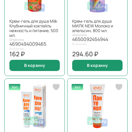
Крем-гель для душа Milk
Крем-гель для душа
Клубничный коктейль
МИЛК NEW Молоко и
нежность и питание, 500
апельсин, 800 мл.
мл.
Штрихкод
4650092454944
Штрихкод
4690494009465
В наличии
В наличии
162 ₽
294.60 ₽
В корзину
В корзину
Хит
Хит