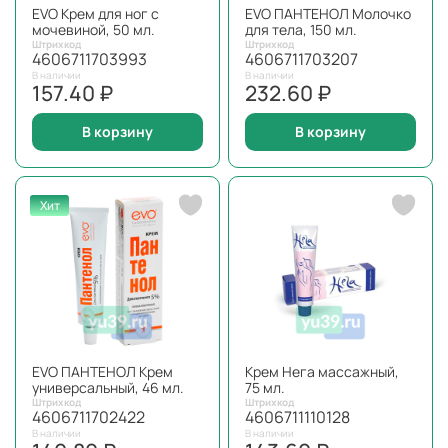
EVO Крем для ног с
EVO ПАНТЕНОЛ Молочко
мочевиной, 50 мл.
для тела, 150 мл.
Штрихкод
Штрихкод
4606711703993
4606711703207
В наличии
В наличии
157.40 ₽
232.60 ₽
В корзину
В корзину
Хит
EVO ПАНТЕНОЛ Крем
Крем Нега массажный,
универсальный, 46 мл.
75 мл.
Штрихкод
Штрихкод
4606711702422
4606711110128
В наличии
В наличии