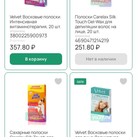
Velvet Восковые полоски
Полоски Carelax Silk
Интенсивная
Touch Gel-Wax для
витаминотерапия, 20 шт.
депиляции волос на
лице, 20 шт.
Штрихкод
3800225900973
Штрихкод
4690471214219
В наличии
357.80 ₽
251.80 ₽
В корзину
Нет в наличии
sale
Сахарные полоски
Velvet Восковые полоски