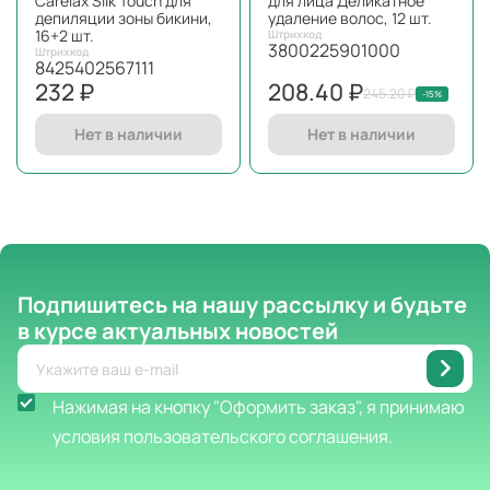
Carelax Silk Touch для
для лица Деликатное
депиляции зоны бикини,
удаление волос, 12 шт.
16+2 шт.
Штрихкод
3800225901000
Штрихкод
8425402567111
232 ₽
208.40 ₽
245.20 ₽
-15%
Нет в наличии
Нет в наличии
Подпишитесь на нашу рассылку
и будьте
в курсе актуальных новостей
Нажимая на кнопку "Оформить заказ", я принимаю
условия пользовательского соглашения.