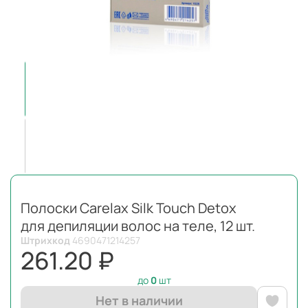
Полоски Carelax Silk Touch Detox
для депиляции волос на теле, 12 шт.
Штрихкод
4690471214257
261.20 ₽
до
0
шт
Нет в наличии