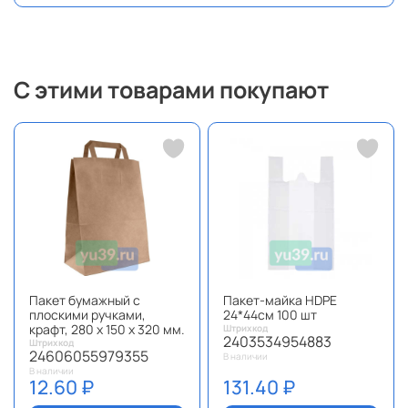
С этими товарами покупают
Пакет бумажный с
Пакет-майка HDPE
плоскими ручками,
24*44см 100 шт
крафт, 280 x 150 x 320 мм.
Штрихкод
2403534954883
Штрихкод
24606055979355
В наличии
В наличии
12.60 ₽
131.40 ₽