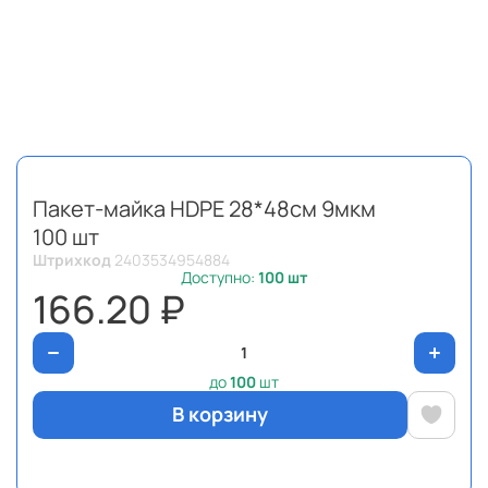
Пакет-майка HDPE 28*48см 9мкм
100 шт
Штрихкод
2403534954884
Доступно:
100
шт
166.20 ₽
до
100
шт
В корзину