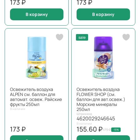
173 ₽
173 ₽
В корзину
В корзину
sale
Освежитель воздуха
Освежитель воздуха
ALPEN см. баллон для
FLOWER SHOP (см.
автомат. освеж. Райские
баллон для авт.освеж.)
фрукты 250мл
Морские минералы
250мл
В наличии
Штрихкод
4620029246645
В наличии
173 ₽
155.60 ₽
179 ₽
-13%