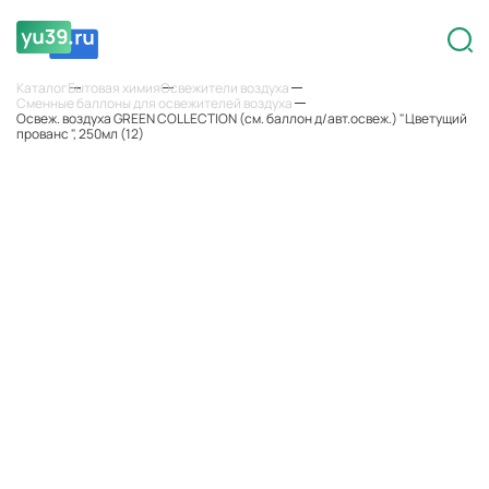
Каталог
Бытовая химия
Освежители воздуха
Сменные баллоны для освежителей воздуха
Освеж. воздуха GREEN COLLECTION (см. баллон д/авт.освеж.) "Цветущий
прованс ", 250мл (12)