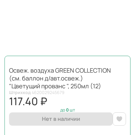
Освеж. воздуха GREEN COLLECTION
(см. баллон д/авт.освеж.)
"Цветущий прованс ", 250мл (12)
Штрихкод
4620029245679
117.40 ₽
до
0
шт
Нет в наличии